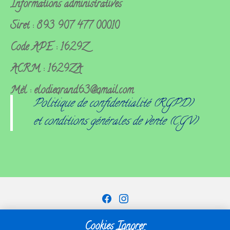
Informations administratives
Siret : 893 907 477 00010
Code APE : 1629Z
ACRM : 1629ZA
Mèl : elodiegrand63@gmail.com
Politique de confidentialité (RGPD)
et conditions générales de vente (CGV)
Facebook
Instagram
Copyright © 2026
Chantourbois
— powered by
Suki
Cookies
Ignorer