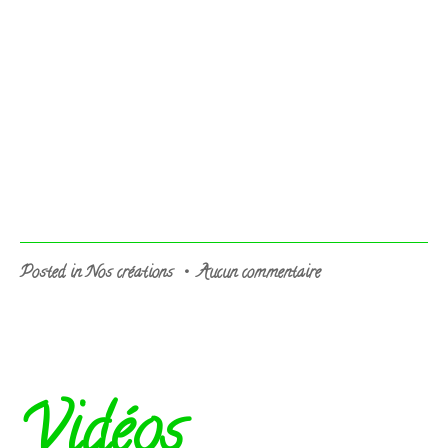
sur
Posted in
Nos créations
•
Aucun commentaire
Livret
des
créations
Vidéos