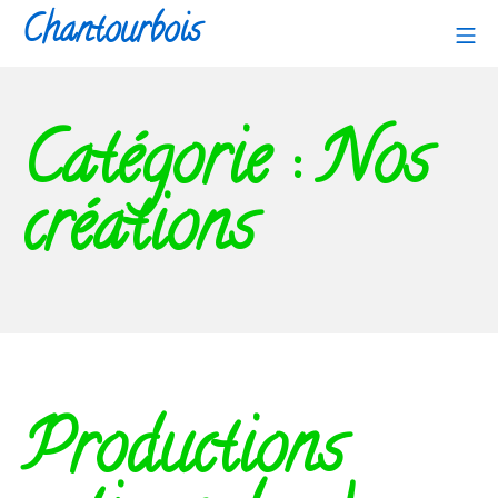
Aller
Chantourbois
Me
au
contenu
Catégorie :
Nos
créations
Productions