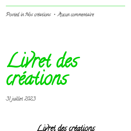
sur
Posted in
Nos créations
•
Aucun commentaire
Productions
artisanales
!
Livret des
créations
6
31 juillet 2023
août
2023
Livret des créations