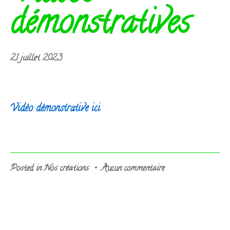
démonstratives
1
21 juillet 2023
août
2023
Vidéo démonstrative ici
sur
Posted in
Nos créations
•
Aucun commentaire
Vidéos
démonstratives