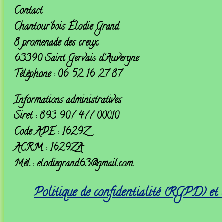
Contact
Chantour'bois
Élodie Grand
8 promenade des creux
63390 Saint Gervais d'Auvergne
Téléphone : 06 52 16 27 87
Informations administratives
Siret : 893 907 477 00010
Code APE : 1629Z
ACRM : 1629ZA
Mèl : elodiegrand63@gmail.com
Politique de confidentialité (RGPD) et 