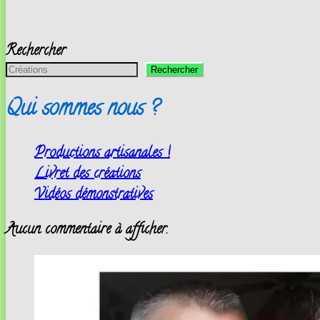
Rechercher
Rechercher
Qui sommes nous ?
Productions artisanales !
Livret des créations
Vidéos démonstratives
Aucun commentaire à afficher.