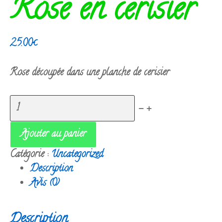
Rose en cerisier
25.00
€
Rose découpée dans une planche de cerisier
quantité
-
+
de
Rose
Ajouter au panier
en
Catégorie :
Uncategorized
cerisier
Description
Avis (0)
Description