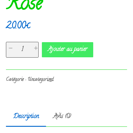
Rose
20.00
€
quantité
-
+
Ajouter au panier
de
Rose
Catégorie :
Uncategorized
Description
Avis (0)