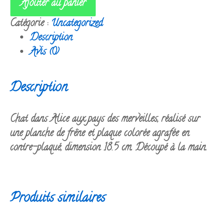
Ajouter au panier
du
Catégorie :
Uncategorized
Cheshire
Description
Avis (0)
Description
Chat dans Alice aux pays des merveilles, réalisé sur
une planche de frêne et plaque colorée agrafée en
contre-plaqué, dimension 18.5 cm. Découpé à la main.
Produits similaires