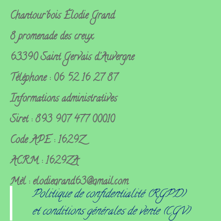
Chantour'bois
Élodie Grand
8 promenade des creux
63390 Saint Gervais d'Auvergne
Téléphone : 06 52 16 27 87
Informations administratives
Siret : 893 907 477 00010
Code APE : 1629Z
ACRM : 1629ZA
Mèl : elodiegrand63@gmail.com
Politique de confidentialité (RGPD)
et conditions générales de vente (CGV)