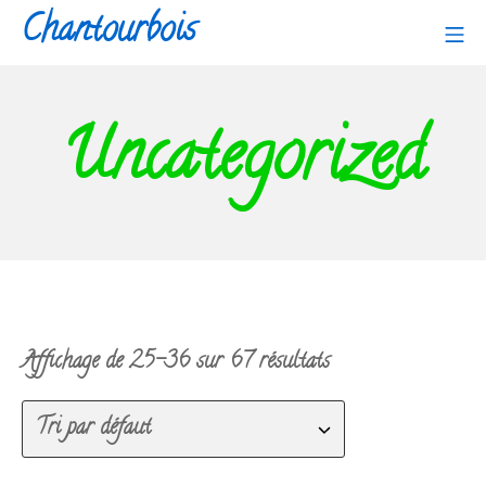
Aller
Chantourbois
Me
au
contenu
Uncategorized
Affichage de 25–36 sur 67 résultats