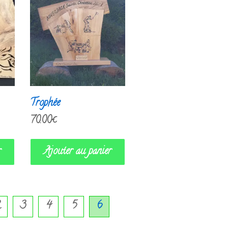
Trophée
70.00
€
r
Ajouter au panier
2
3
4
5
6