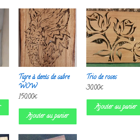
Tigre à dents de sabre
Trio de roses
WOW
30.00
€
150.00
€
r
Ajouter au panier
Ajouter au panier