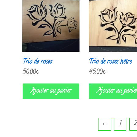
Trio de roses
Trio de roses hêtre
50.00
€
45.00
€
Ajouter au panier
Ajouter au panie
←
1