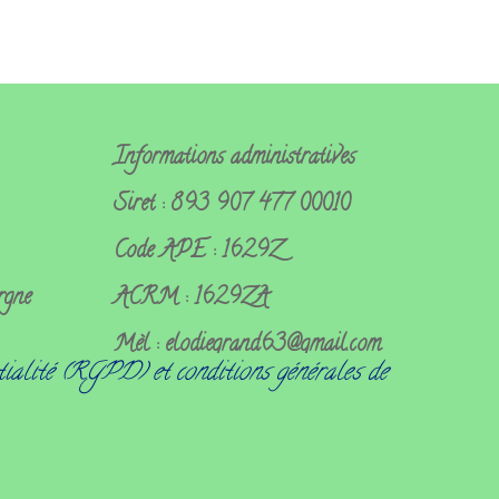
Informations administratives
Siret : 893 907 477 00010
Code APE : 1629Z
rgne
ACRM : 1629ZA
Mèl : elodiegrand63@gmail.com
tialité (RGPD) et conditions générales de