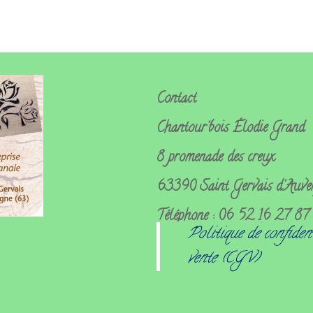
Contact
Chantour'bois
Élodie Grand
8 promenade des creux
63390 Saint Gervais d'Auve
Téléphone : 06 52 16 27 87
Politique de confiden
vente (CGV)