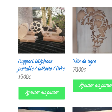
Support téléphone
Tête de tigre
portable / tablette / livre
70.00
€
15.00
€
Ajouter au panie
Ajouter au panier