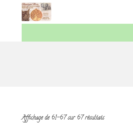
Aller
au
contenu
Chantourbois
Affichage de 61–67 sur 67 résultats