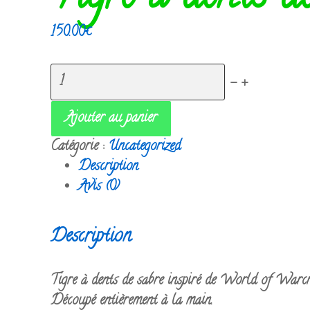
150.00
€
quantité
-
+
de
Tigre
Ajouter au panier
à
Catégorie :
Uncategorized
dents
Description
de
Avis (0)
sabre
WOW
Description
Tigre à dents de sabre inspiré de World of Warcra
Découpé entièrement à la main.