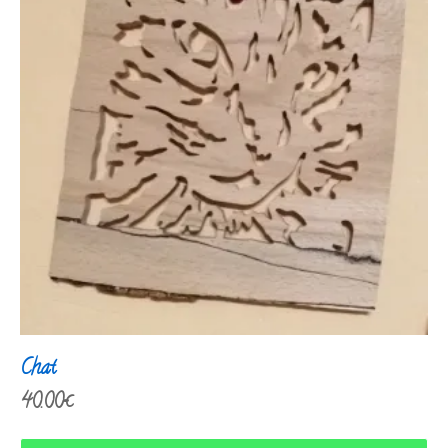
Chat
40.00
€