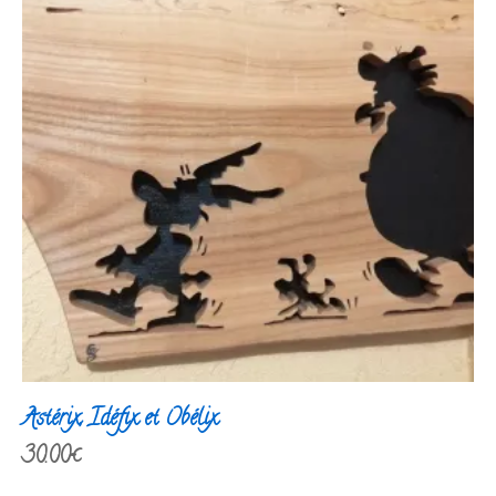
Astérix, Idéfix et Obélix
30.00
€