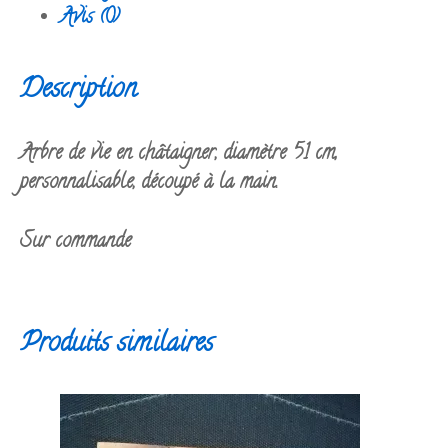
Avis (0)
et
pic
vert
Description
Arbre de vie en châtaigner, diamètre 51 cm,
personnalisable, découpé à la main.
Sur commande
Produits similaires