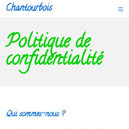
Aller
Chantourbois
Me
au
contenu
Politique de
confidentialité
Qui sommes-nous ?